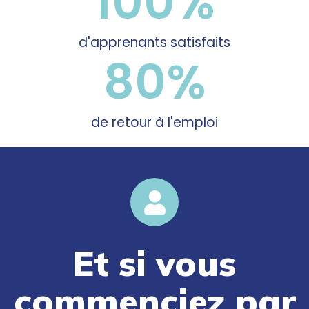
100
%
d'apprenants satisfaits
80
%
de retour à l'emploi
Et si vous
commenciez par