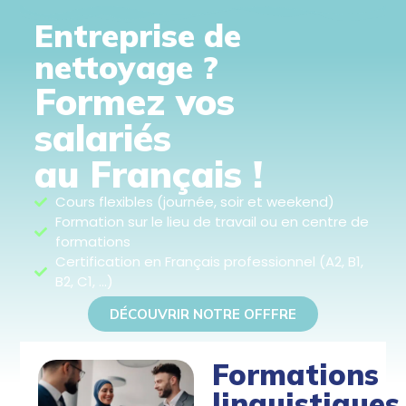
Entreprise de
nettoyage ?
Formez vos
salariés
au Français !
Cours flexibles (journée, soir et weekend)
Formation sur le lieu de travail ou en centre de
formations
Certification en Français professionnel (A2, B1,
B2, C1, ...)
DÉCOUVRIR NOTRE OFFFRE
Formations
linguistiques